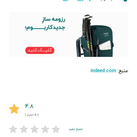
منبع:
indeed.com
۴.۸
( ۵ امتیاز )
امتیاز دهید