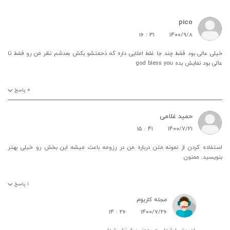
pico
۱۶ : ۳۱
۱۴۰۰/۹/۸
خیلی عالی بود فقط چند جا غلط املایی داره که ذحمتشو بکش بعدشم نظر من رو فقط تا
عالی بود نمایش بده god bless you
۰
پاسخ
حمید غلامی
۱۵ : ۴۱
۱۴۰۰/۷/۲۱
استفاده کردن از نمونه متن درباره من در رزومه باعث میشه این بخش رو خیلی بهتر
بنویسید. ممنون
۱
پاسخ
مجله کاربوم
۱۴ : ۲۶
۱۴۰۰/۷/۲۶