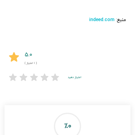
منبع:
indeed.com
۵.۰
( ۱ امتیاز )
امتیاز دهید
٪۰