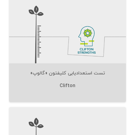
تست استعدادیابی کلیفتون «گالوپ»
Clifton