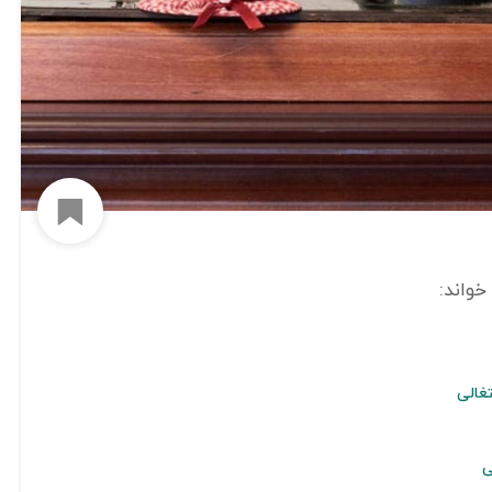
افزود
غالی
ی