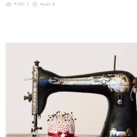
۵ دقیقه
|
۴,۷۵۱