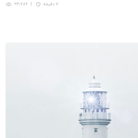
۱۱ دقیقه
|
۶۴,۷۸۶