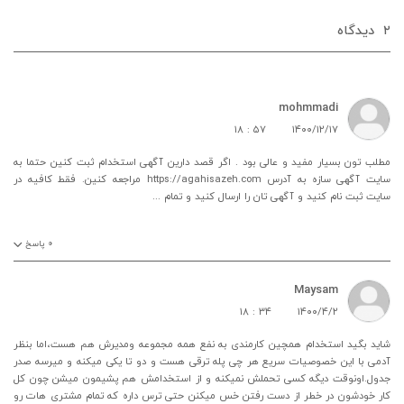
۲
دیدگاه‌
mohmmadi
۱۸ : ۵۷
۱۴۰۰/۱۲/۱۷
مطلب تون بسیار مفید و عالی بود . اگر قصد دارین آگهی استخدام ثبت کنین حتما به
سایت آگهی سازه به آدرس https://agahisazeh.com مراجعه کنین. فقط کافیه در
سایت ثبت نام کنید و آگهی تان را ارسال کنید و تمام ...
۰
پاسخ
Maysam
۱۸ : ۳۴
۱۴۰۰/۴/۲
شاید بگید استخدام همچین کارمندی به نفع همه مجموعه ومدیرش هم هست،اما بنظر
آدمی با این خصوصیات سریع هر چی پله ترقی هست و دو تا یکی میکنه و میرسه صدر
جدول.اونوقت دیگه کسی تحملش نمیکنه و از استخدامش هم پشیمون میشن چون کل
کار خودشون در خطر از دست رفتن خس میکنن حتی ترس داره که تمام مشتری هات رو