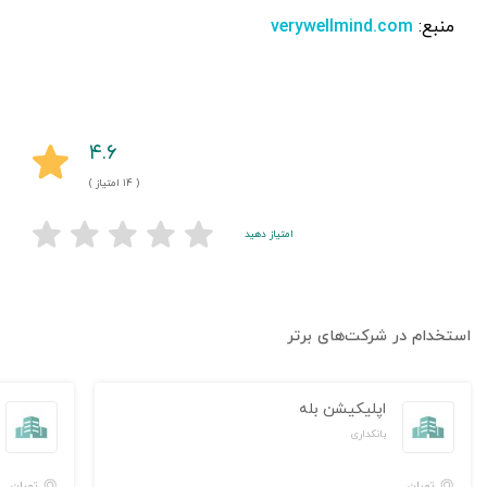
منبع:
verywellmind.com
۴.۶
( ۱۴ امتیاز )
امتیاز دهید
استخدام در شرکت‌های برتر
اپلیکیشن بله
بانکداری
تهران
تهران