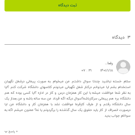
ثبت دیدگاه
۳
دیدگاه‌
رضا...
۰۷ : ۳۱
۱۴۰۱/۱/۱۸
سلام خسته نباشید چندتا سوال داشتم من میخوام به صورت پیمانی درشغل نگهبان
استخدام بشم ایا میتوانم درکنار شغل نگهبانی میتونم کلاسهای دانشگاه شرکت کنم ؟ایا
به نظر شما موافقت میشه با این کار همزمان درس و کار در اداره ؟ایا کسی بوده که هم
دانشگاه بره هم پیمانی سرکارباشه؟سوال دیگه اگه قرداد من سه ساله باشه و من بعداز یک
سال دانشگاه رفتم و از طرف کارفرما موافقت نشد با همزمان کار و دانشگاه من ایا
درصورت انصراف از کار باید حقوق یک سال گذشته را برگردونم یا نه؟ ممنون میشم اگه به
سوالام جواب بدید
۰
پاسخ