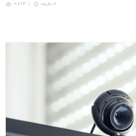
۷ دقیقه
|
۲,۷۷۳