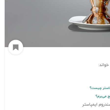
افزود
پاستر چیست؟
ج می‌برم؟
ندروم ایمپاستر