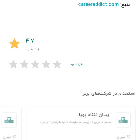
منبع:
careeraddict.com
۴.۷
( ۶ امتیاز )
امتیاز دهید
استخدام در شرکت‌های برتر
آیسان تکنام پویا
پخش و توزیع | بازاریابی و تبلیغات | خرده‌فروشی/ مراکز خرید و فروشگاه‌ها | کالاهای مصرفی و تندگردش
تهران
تهران