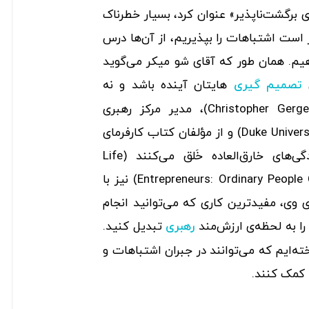
ی برگشت‌ناپذیر» عنوان کرد، بسیار خطرناک
 است اشتباهات را بپذیریم، از آن‌ها درس
یم. همان طور که آقای شو میکر می­‌گوید
ی
هایتان آینده باشد و نه
تصمیم ‌گیری
گذشته.» کریستوفر گرگن (Christopher Gergen)، مدیر مرکز رهبری
کارآفرینی در دانشگاه دوک (Duke University) و از مؤلفان کتاب کارفرمای
زندگی: افراد معمولی که زندگی‌های خارق‌العاده خَلق می‌کنند (Life
Entrepreneurs: Ordinary People Creating Extraordinary Lives) نیز با
 وی، مفیدترین کاری که می‌توانید انجام
ا به لحظه‌ی ارزش‌مند
تبدیل کنید.
رهبری
اخته‌ایم که می‌توانند در جبران اشتباهات و
 کمک کنند.