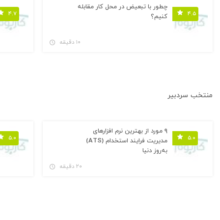
چطور با تبعیض در محل کار مقابله
۴.۷
۴.۵
کنیم؟
۱۰ دقیقه
منتخب سردبیر
۹ مورد از بهترین نرم افزارهای
۵.۰
۵.۰
مدیریت فرایند استخدام (ATS)
به‌روز دنیا
۲۰ دقیقه