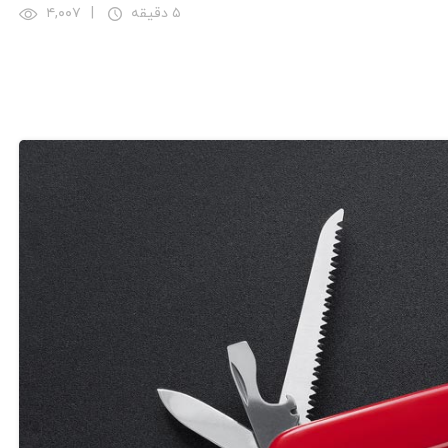
۵ دقیقه
|
۴,۰۰۷