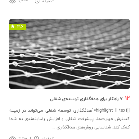
۱۱ دقیقه
|
۶,۴۲۳
۳.۶
۱۲
۷ راهکار برای هدفگذاری توسعه‌ی شغلی
[[highlight || text="هدفگذاری توسعه شغلی می‌تواند در زمينه
گسترش مهارت‌ها، پيشرفت شغلی و افزایش رضایتمندی به شما
کمک کند. شناسایی روش‌های هدفگذاری ...
۳ دقیقه
|
۴,۹۶۰