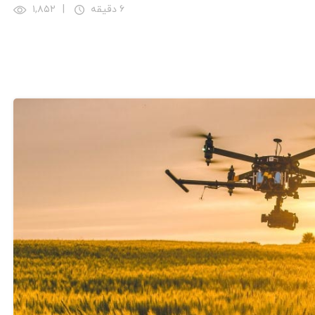
۶ دقیقه
|
۱,۸۵۲