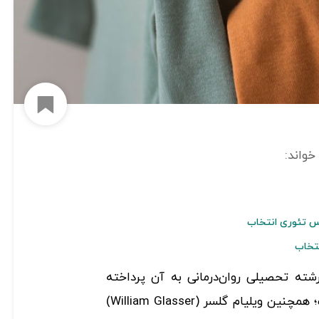
افزود
شته تحصیلی روان‌درمانی به آن پرداخته
می‌شود، «تئوری انتخاب» است؛ همچنین ویلیام گلسر (William Glasser)