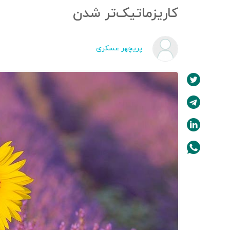
کاریزماتیک‌تر شدن
پریچهر عسکری