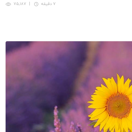
۷ دقیقه
|
۷۵,۱۸۷