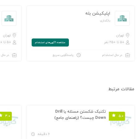
اپلیکیشن بله
بانکداری
تهران
تهران
۵۰ تا ۲۵۰ نفر
۵۰ تا ۲۵۰ نفر
مشاهده‌ آگهی‌های استخدام
در حال استخدام
پاسخگویی سریع
در حال 
مقالات مرتبط
تکنیک شکستن مسئله یا Drill
۴.۰
۵.۰
Down چیست؟ (راهنمای جامع)
۶ دقیقه