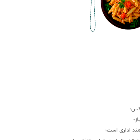
فکس؛
ز؛
مند اداری است؛