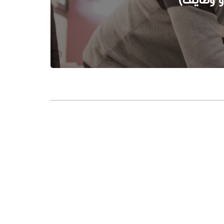
و وظایف)