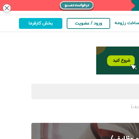
close
اخت رزومه
ورود / عضویت
بخش کارفرما
یف)