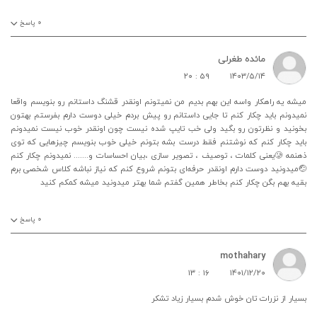
۰
پاسخ
مائده طغرلی
۲۰ : ۵۹
۱۴۰۳/۵/۱۴
میشه یه راهکار واسه این بهم بدیم من نمیتونم اونقدر قشنگ داستانم رو بنویسم واقعا
نمیدونم باید چکار کنم تا جایی داستانم رو پیش بردم خیلی دوست دارم بفرستم بهتون
بخونید و نظرتون رو بگید ولی خب تایپ شده نیست چون اونقدر خوب نیست نمیدونم
باید چکار کنم که نوشتنم فقط درست بشه بتونم خیلی خوب بنویسم چیزهایی که توی
ذهنمه 🥲یعنی کلمات ، توصیف ، تصویر سازی ،بیان احساسات و....... نمیدونم چکار کنم
🤕میدونید دوست دارم اونقدر حرفه‌ای بتونم شروع کنم که نیاز نباشه کلاس شخصی برم
بقیه بهم بگن چکار کنم بخاطر همین گفتم شما بهتر میدونید میشه کمکم کنید
۰
پاسخ
mothahary
۱۳ : ۱۶
۱۴۰۱/۱۲/۲۰
بسیار از نزرات تان خوش شدم بسیار زیاد تشکر