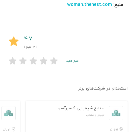
منبع:
woman.thenest.com
۴.۷
( ۳ امتیاز )
امتیاز دهید
استخدام در شرکت‌های برتر
صنایع شیمیایی اکسیرآسو
تولیدی و صنعتی
زنجان
تهران