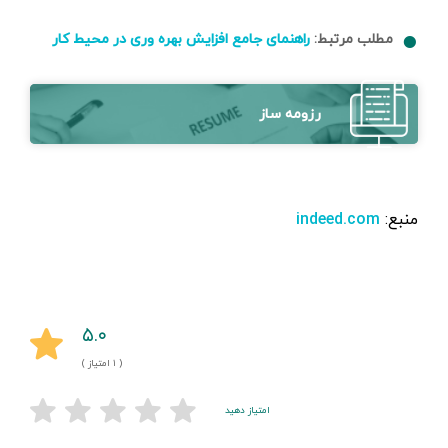
مطلب مرتبط:
راهنمای جامع افزایش بهره وری در محیط کار
رزومه ساز
منبع:
indeed.com
۵.۰
( ۱ امتیاز )
امتیاز دهید