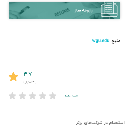
رزومه ساز
منبع:
wgu.edu
۳.۷
( ۳ امتیاز )
امتیاز دهید
استخدام در شرکت‌های برتر