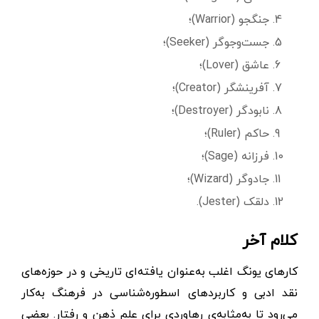
جنگجو (Warrior)؛
جست‌و‌جوگر (Seeker)؛
عاشق (Lover)؛
آفرینشگر (Creator)؛
نابودگر (Destroyer)؛
حاکم (Ruler)؛
فرزانه (Sage)؛
جادوگر (Wizard)؛
دلقک (Jester).
کلام آخر
کار‌های یونگ اغلب به‌عنوان یافته‌ای تاریخی و در حوزه‌های
نقد ادبی و کاربردهای اسطوره‌شناسی در فرهنگ به‌کار
می‌رود تا به‌مثابه‌ی رهاوردی برای علم ذهن و رفتار. بعضی