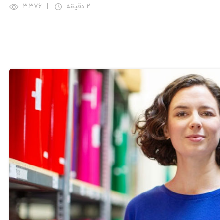
۲ دقیقه
|
۳,۳۷۶