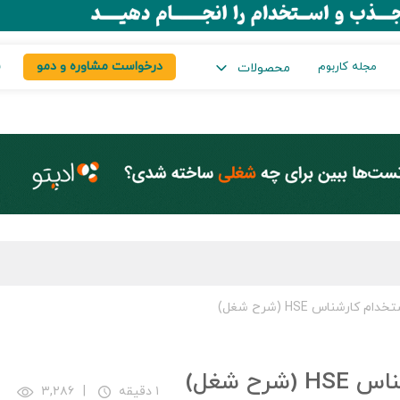
درخواست مشاوره و دمو
س
مجله کاربوم
محصولات
ارشناس HSE (شرح شغل)
ح شغل)
۱ دقیقه
|
۳,۲۸۶