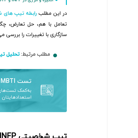
انگیزه و انرژی در INFP و ISTP
در این مطلب
رابطه تیپ های
تعامل با هم، حل تعارض، چگو
سازگاری با تغییرات را بررسی می
مطلب مرتبط:
تحلیل تیپ
تست MBTI
به‌کمک تست‌های 
استعدادهایتان ر
تیپ شخصیتی INFP (میانجی‌گر)