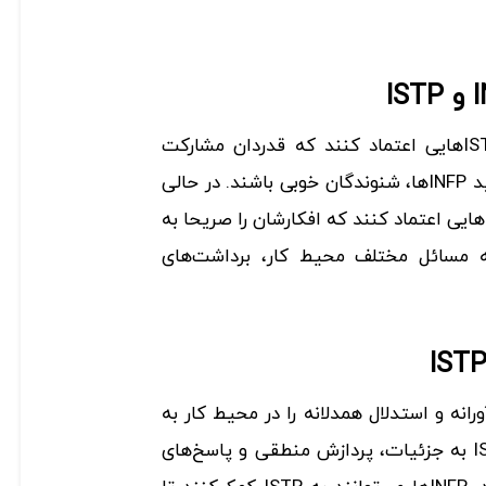
INFPها ترجیح می‌دهند به ISTPهایی اعتماد کنند که قدردان مشارکت
آن‌ها بوده و در هنگام ابراز عقاید INFPها، شنوندگان خوبی باشند. در حالی
که ISTPها تمایل دارند به INFPهایی اعتماد کنند که افکارشان را صریحا به
ه مسائل مختلف محیط کار، برداشت‌های
نوآورانه و استدلال همدلانه را در محیط کار به
ارمغان می‌آورد، درحالی که ISTP به جزئیات، پردازش منطقی و پاسخ‌های