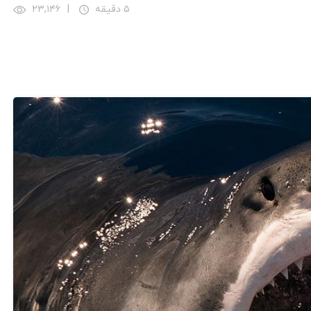
۵ دقیقه
|
۲۳,۱۴۶