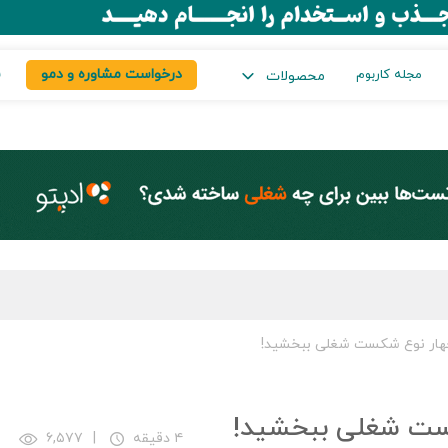
درخواست مشاوره و دمو
س
مجله کاربوم
محصولات
 چهار نوع شکست شغلی ببخشید!
شکست شغلی ببخشید!
۴ دقیقه
|
۶,۵۷۷