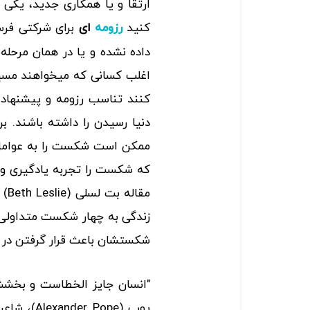
ارتقا و یا همکاری جدید، یکی 
کنید
­ای
برای شرکتی فرست
رزومه
داده نشده و یا در همان مرحله
اغلب کسانی که می­خواهند مسی
کنند تناسب رزومه و پیشنهاد 
دنیا رسیدن را داشته باشند. 
ممکن است شکست را به عوامل 
که شکست را تجربه یادگیری و 
مقاله بت لسلی (
Beth Leslie
) 
زندگی به چهار شکست متداولی ا
شکست­شان باعث قرار گرفتن در
"انسان جایز الخطاست و بخشش 
پوپ (
Alexander Pope
)، شاعر