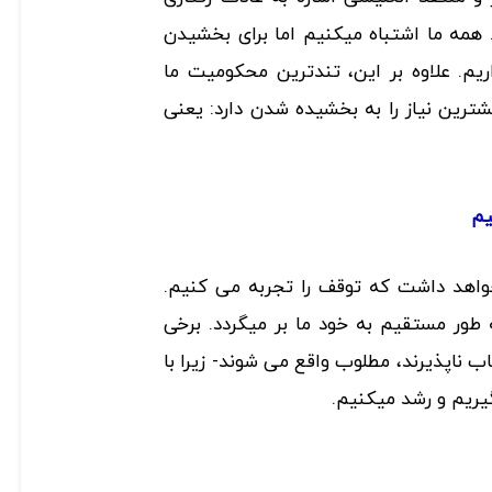
همه ما اشتباه می­کنیم اما برای بخشیدن
یم. علاوه بر این، تندترین محکومیت ما
ین نیاز را به بخشیده شدن دارد: یعنی
یم
خواهد داشت که توقف را تجربه می ­کنیم.
 طور مستقیم به خود ما بر می­گردد. برخی
ب ناپذیرند، مطلوب واقع می ­شوند- زیرا با
ریم و رشد می­کنیم.