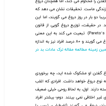
گفتن را محکوم می کند، اما همچنان دروغ
ه زندگی ماست. تحقیقات نشان می دهد که
با دو بار در روز دروغ می گویند، اما این
د. در حقیقت، توزیع دروغ گویی از قانون
(Pareto’s Principle) تبعیت می کند به این معنی
که 20 درصد افراد 80 درصد دروغ می گویند و 80 درصد افراد نیز به اندازه
ین زمینه مطالعه مقاله ترک عادات بد در
وغ گفتن او مشکوک شده اید، چه برخوردی
ه نوع دروغ خواهد داشت. افرادی که اغلب
ته دارند. اول، به لحاظ روحی خیلی ضعیف
غیر اخلاقی نمی بینند. دوم؛ بیشتر افراد
ند، دروغ می گویند (اضطراب، ترس یا