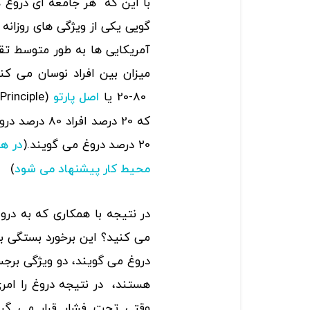
با این که هر جامعه ای دروغ 
گویی یکی از ویژگی های روزان
آمریکایی ها به طور متوسط تقری
میزان بین افراد نوسان می کن
80-20 یا
اصل پارتو
20 درصد دروغ می گویند.(
در هم
)
محیط کار پیشنهاد می شود
در نتیجه با همکاری که به در
می کنید؟ این برخورد بستگی ب
دروغ می گویند، دو ویژگی برجس
هستند، در نتیجه دروغ را امری 
وقتی تحت فشار قرار می گیر