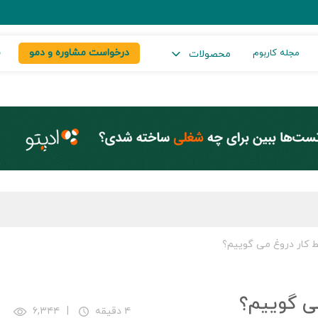
درخواست مشاوره و دمو
س
مجله کاربوم
محصولات
ط کار دروغ می گوییم؟
می گوییم؟
۴ دقیقه
|
۶,۳۴۴