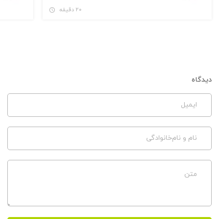
۹ مورد از بهترین نرم افزارهای
۵.۰
۵.۰
مدیریت فرایند استخدام (ATS)
به‌روز دنیا
۲۰ دقیقه
دیدگاه
ایمیل
نام و نام‌خانوادگی
متن