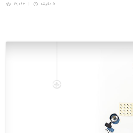
۵ دقیقه
|
۱۷,۰۶۳