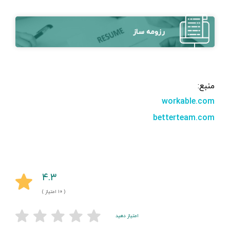
رزومه ساز
منبع:
workable.com
betterteam.com
۴.۳
( ۱۰ امتیاز )
امتیاز دهید