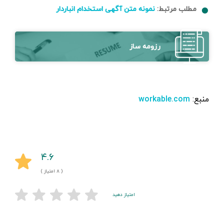
مطلب مرتبط:
نمونه متن آگهی استخدام انباردار
رزومه ساز
منبع:
workable.com
۴.۶
( ۸ امتیاز )
امتیاز دهید