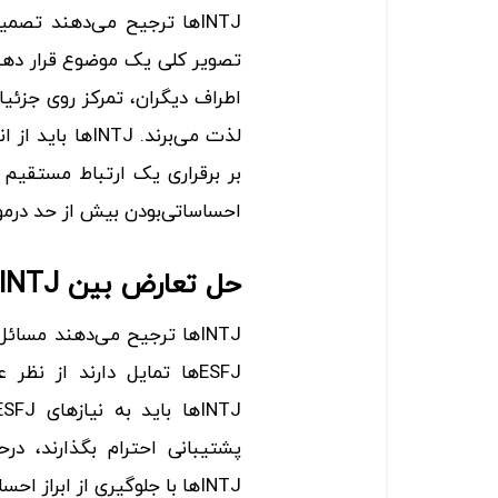
INTJها ترجیح می‌دهند تص
اطراف دیگران، تمرکز روی جزئی
احساساتی‌بودن بیش از حد درمورد INTJها و در کنار آن‌ها، اجتناب
حل تعارض بین INTJ و ESFJ
INTJها ترجیح می‌دهند مسا
ESFJها تمایل دارند از ن
INTJها با جلوگیری از ابراز احساسات بیش از حد آگاه باشند.