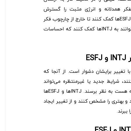
ورند، درحالی که ESFJ تفکر همدلانه و انرژی مثبت را گسترش
می‌دهند. INTJها می‌توانند به ESFJها کمک کنند تا خارج از چارچوب فکر
کنند، در حالی که ESFJها می‌توانند به INTJها کمک کنند که احساسات
ES
 ESFJ سازگاری با تغییر برایشان دشوار است. از آنجا که
کنند، شرایط جدید یا غیرمنتظره می‌تواند
مانعی بسیار بزرگتر از آنچه که هست به نظر برسند. INTJها و ESFJها
 و بهتری را مشخص کنند و از تغییر ایجاد
ببرند.