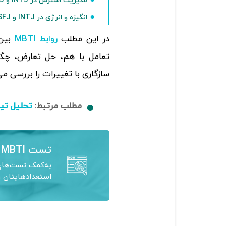
مدیریت استرس در INTJ و ESFJ
انگیزه و انرژی در INTJ و ESFJ
در این مطلب
روابط MBTI
تعامل با هم، حل تعارض، چگو
سازگاری با تغییرات را بررسی می
مطلب مرتبط:
تحلیل تیپ
تست MBTI
به‌کمک تست‌های 
استعدادهایتان ر