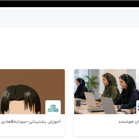
ن هوشمند
آموزش پشتیبانی-سودابه&هادی