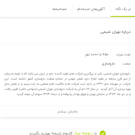
در یک نگاه
آگهی‌های استخدام
مصاحبه‌ها
درباره
تهران شیمی
۲۵۰ تا ۱,۰۰۰ نفر
تعداد نفرات:
داروسازی
صنعت:
داروسازی تهران شیمی، یکی از بزرگترین شرکت های تولید کننده دارو در ایران می باشد که با توجه به بیش
از نیم قرن سابقه در تولید انواع دارو، نقش مهمی در اعتلای صنعت داروسازی کشور داشته است. این
شرکت در مهرماه سال ۱۳۴۰ در اداره ثبت شرکت ها و مالکیت های صنعتی به ثبت رسید و در همان سال
بهره برداری آن آغاز گردید. در سال ۷۲ نام آن به شرکت داروسازی تهران شیمی (سهامی خاص) تغییر یافت
و در دی ماه ۱۳۷۳ در سازمان بورس و اوراق بهادار پذیرفته و از دیماه ۱۳۷۴ سهام آن عرضه گردید.
نمایش بیشتر
رزومه ساز
با
کاربوم نتیجه بهتری بگیرید