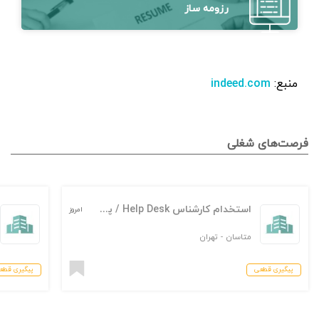
رزومه ساز
منبع:
indeed.com
فرصت‌های شغلی
استخدام کارشناس Help Desk / پشتیبانی IT
امروز
متاسان
-
تهران
پیگیری قطعی
پیگیری قطع