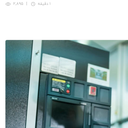
۱ دقیقه
|
۲,۸۹۵