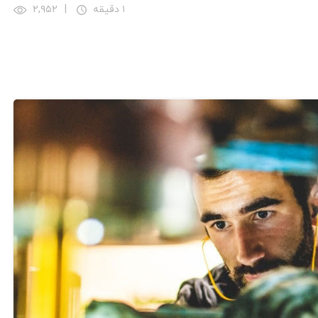
۱ دقیقه
|
۲,۹۵۲