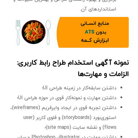
استانداردهای آن.
نمونه آگهی استخدام طراح رابط کاربری:
الزامات و مهارت‌ها
داشتن سابقه‌کار در زمینه طراحی UI؛
داشتن مهارت و نمونه‌کار قوی در حوزه طراحی UI؛
داشتن تجربه قوی در ایجاد وایر‌فریم (wireframes)،
استوری‌بورد (storyboards) و فلوی کاربر (user
flows) و نقشه سایت (site maps)؛
داشتن مهارت در Photoshop ،illustrator و سایر