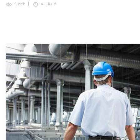
۲ دقیقه
|
۹,۷۲۶