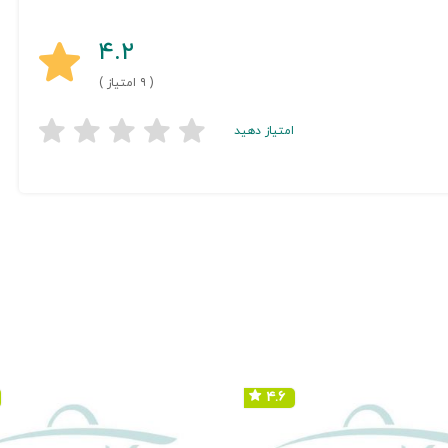
۴.۲
( ۹ امتیاز )
امتیاز دهید
۴.۶