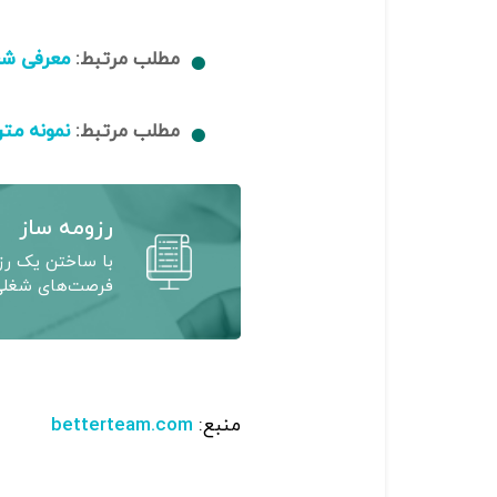
مطلب مرتبط:
معرفی شغ
مطلب مرتبط:
نمونه مت
رزومه ساز
با ساختن یک رزو
فرصت‌های شغلی 
منبع:
betterteam.com