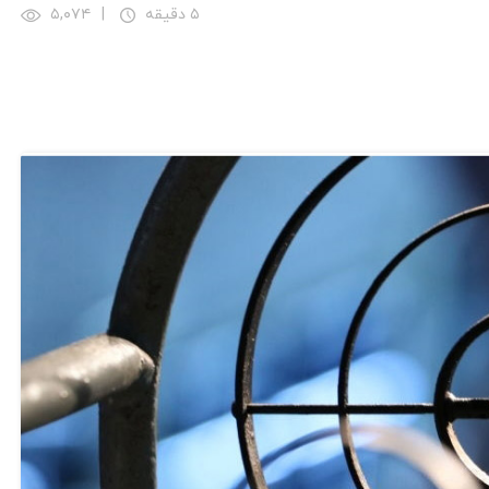
۵ دقیقه
|
۵,۰۷۴