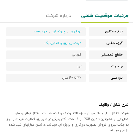
جزئیات موقعیت شغلی
درباره شرکت
نوع همکاری
دورکاری
,
پروژه ای
,
پاره وقت
گروه شغلی
مهندسی برق و الکترونیک
مقطع تحصیلی
کاردانی
جنسیت
زن
بازه سنی
۳۰ تا ۴۰ سال
شرح شغل / وظایف
شرکت تکتاز مدار ایساتیس در حوزه الکترونیک و ارائه خدمات مونتاژ انواع بردهای
مدارچاپی و همچنین تامین PCB و قطعات الکترونیکی در شهر یزد فعالیت میکند و نیاز
به جذب نیروی فروش بصورت دورکاری و پروژه ای میباشد .داشتن مهارتهای قید شده
الزامی میباشد