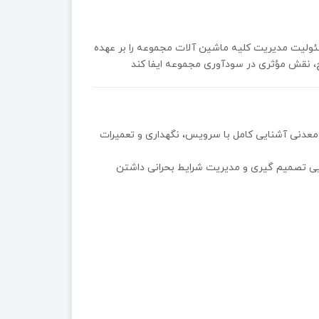
مسئوليت مديريت كليه ماشين آلات مجموعه را بر عهده
، نقش مؤثرى در سودآورى مجموعه ايفا كند
 معدنى آشنايى كامل با سرويس، نگهدارى و تعميرات
ايى تصميم گيرى و مديريت شرايط بحرانى داشتن