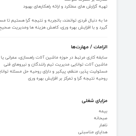
تهيه گزارش هاى عملكرد و ارائه راهكارهاى بهبود
ما به دنبال فردى توانمند، باتجربه و نتيجه گرا هستيم تا 
گيرد و با افزايش بهره ورى، كاهش هزينه ها ومديريت صحيح
الزامات / مهارت‌ها
سابقه كارى مرتبط در حوزه ماشين آلات راهسازى، عمرانى يا
ماشين آلات توانايى مديريت تيم رانندگان و نيروهاى فنى
مسئوليت پذير، منظم، پيكير و داراى روحيه حل مسئله توان
روحيه نتيجه گرا و تمركز بر افزايش بهره ورى
مزایای شغلی
بیمه
صبحانه
ناهار
هدایای مناسبتی