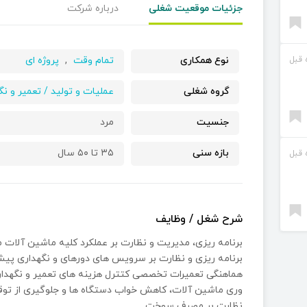
جزئیات موقعیت شغلی
درباره شرکت
نوع همکاری
تمام وقت
,
پروژه ای
گروه شغلی
عملیات و تولید / تعمیر و نگ
جنسیت
مرد
بازه سنی
۳۵ تا ۵۰ سال
شرح شغل / وظایف
برنامه ريزى، مديريت و نظارت بر عملكرد كليه ماشين آلات مد
برنامه ريزى و نظارت بر سرويس هاى دورهاى و نگهدارى پيشگي
هماهنگى تعميرات تخصصى كتترل هزينه هاى تعمير و نگهدارى 
ورى ماشين آلات، كاهش خواب دستگاه ها و جلوگيرى از تو
نظارت بر مصرف سوخت