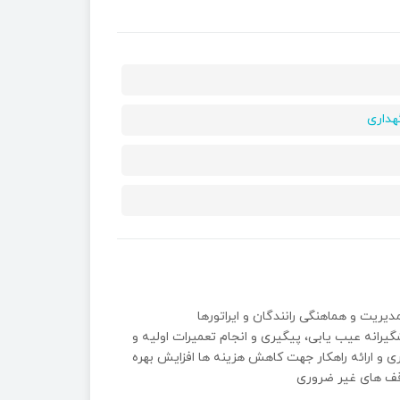
هداری
يريت و هماهنگى رانندگان و ايراتورها
رانه عيب یابى، پيگيرى و انجام تعميرات اوليه و
و ارائه راهكار جهت كاهش هزينه ها افزايش بهره
قف هاى غير ضرورى