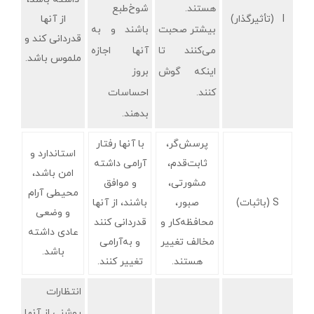
هستند.
شوخ‌طبع
I (تأثیرگذار)
از آنها
بیشتر صحبت
باشند و به
قدردانی کند و
می‌کنند تا
آنها اجازه
ملموس باشد.
اینکه گوش
بروز
کنند.
احساسات
بدهند.
پرسش‌گر،
با آنها رفتار
استاندارد و
ثابت‌قدم،
آرامی داشته
امن باشد،
مشورتی،
و موافق
محیطی آرام
S (باثبات)
صبور،
باشند، از آنها
و وضعی
محافظه‌کار و
قدردانی کنند
عادی‌ داشته
مخالف تغییر
و به‌آرامی
باشد.
هستند.
تغییر کنند.
انتظارات
روشنی از آنها