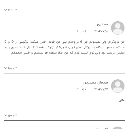
۰
پاسخ
مظفری
۲۱ : ۰۹
۱۴۰۳/۷/۸
من درونگرام ولی نمیدونم چرا d دراومدم ینی من خودم حس میکنم ترکیبی از D و C
هستم و حس میکنم به ویژگی های تایپ C بیشتر نزدیک باشم تا D ولی تست خوبی بود
اغلبش درست بود ولی توی تستم زدم که من اصلا سلطه جو نیستم و خیلی منعطفم
۰
پاسخ
سبحان مجیدپور
۲۲ : ۵۰
۱۴۰۳/۷/۷
عالی
۰
پاسخ