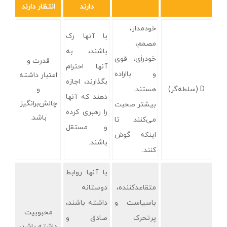
دارند
انتظار دارند
خودمدار،
با آنها رک
مصمم،
باشند، به
خودرأی، قوی
قدرت و
آنها احترام
و بااراده
اعتبار داشته
بگذارند، اجازه
D (سلطه‌گر)
هستند.
و
دهند که آنها
چالش‌برانگیز
بیشتر صحبت
را رهبری کرده
باشد.
می‌کنند تا
و مستقل
اینکه گوش
باشند.
کنند.
با آنها روابط
متقاعدکننده،
دوستانه
باسیاست و
داشته باشند،
محبوبیت
پرتحرک
صادق و
داشته باشد،