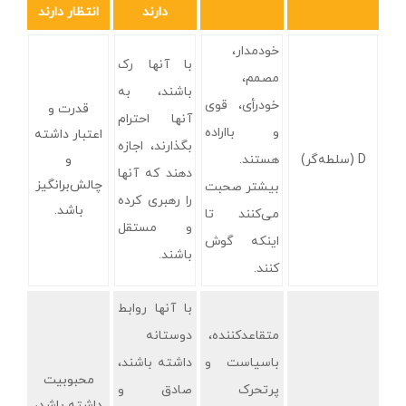
دارند
انتظار دارند
خودمدار،
با آنها رک
مصمم،
باشند، به
خودرأی، قوی
قدرت و
آنها احترام
و بااراده
اعتبار داشته
بگذارند، اجازه
D (سلطه‌گر)
هستند.
و
دهند که آنها
چالش‌برانگیز
بیشتر صحبت
را رهبری کرده
باشد.
می‌کنند تا
و مستقل
اینکه گوش
باشند.
کنند.
با آنها روابط
متقاعدکننده،
دوستانه
باسیاست و
داشته باشند،
محبوبیت
پرتحرک
صادق و
داشته باشد،