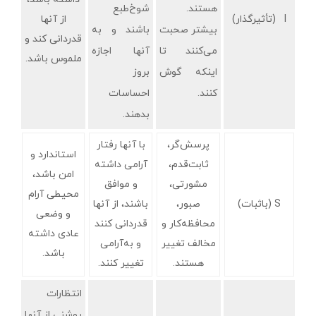
هستند.
شوخ‌طبع
I (تأثیرگذار)
از آنها
بیشتر صحبت
باشند و به
قدردانی کند و
می‌کنند تا
آنها اجازه
ملموس باشد.
اینکه گوش
بروز
کنند.
احساسات
بدهند.
پرسش‌گر،
با آنها رفتار
استاندارد و
ثابت‌قدم،
آرامی داشته
امن باشد،
مشورتی،
و موافق
محیطی آرام
S (باثبات)
صبور،
باشند، از آنها
و وضعی
محافظه‌کار و
قدردانی کنند
عادی‌ داشته
مخالف تغییر
و به‌آرامی
باشد.
هستند.
تغییر کنند.
انتظارات
روشنی از آنها