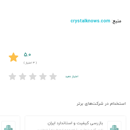
منبع:
crystalknows.com
۵.۰
( ۳ امتیاز )
امتیاز دهید
استخدام در شرکت‌های برتر
بازرسی کیفیت و استاندارد ایران
نفت، گاز و پتروشیمی | خودرو و صنایع وابسته | خدمات سازمانی/ مشاوره مدیریت | خدمات مهندسی و تخصصی | آموزش و پژوهش