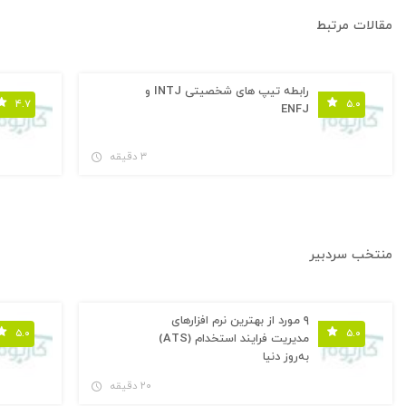
مقالات مرتبط
رابطه تیپ های شخصیتی INTJ و
۴.۷
۵.۰
ENFJ
۳ دقیقه
منتخب سردبیر
۹ مورد از بهترین نرم افزارهای
۵.۰
۵.۰
مدیریت فرایند استخدام (ATS)
به‌روز دنیا
۲۰ دقیقه